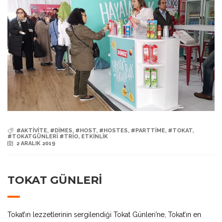
#AKTIVITE
,
#DIMES
,
#HOST
,
#HOSTES
,
#PARTTIME
,
#TOKAT
,
#TOKATGÜNLERİ #TRİO
,
ETKINLIK
2 ARALIK 2019
TOKAT GÜNLERİ
Tokat’ın lezzetlerinin sergilendiği Tokat Günleri’ne, Tokat’ın en