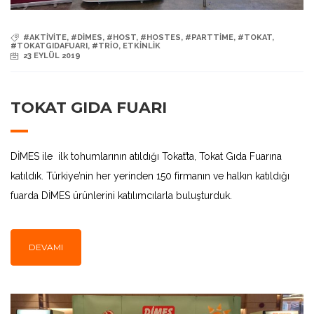
#AKTIVITE
,
#DIMES
,
#HOST
,
#HOSTES
,
#PARTTIME
,
#TOKAT
,
#TOKATGIDAFUARI
,
#TRIO
,
ETKINLIK
23 EYLÜL 2019
TOKAT GIDA FUARI
DİMES ile ilk tohumlarının atıldığı Tokat’ta, Tokat Gıda Fuarına
katıldık. Türkiye’nin her yerinden 150 firmanın ve halkın katıldığı
fuarda DİMES ürünlerini katılımcılarla buluşturduk.
DEVAMI