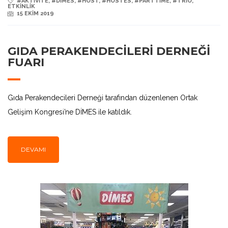
#AKTIVITE
,
#DIMES
,
#HOST
,
#HOSTES
,
#PARTTIME
,
#TRIO
,
ETKINLIK
15 EKIM 2019
GIDA PERAKENDECİLERİ DERNEĞİ
FUARI
Gıda Perakendecileri Derneği tarafından düzenlenen Ortak
Gelişim Kongresi’ne DİMES ile katıldık.
DEVAMI