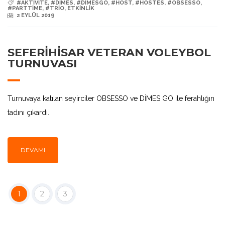
#AKTIVITE
,
#DIMES
,
#DİMESGO
,
#HOST
,
#HOSTES
,
#OBSESSO
,
#PARTTIME
,
#TRIO
,
ETKINLIK
2 EYLÜL 2019
SEFERİHİSAR VETERAN VOLEYBOL
TURNUVASI
Turnuvaya katılan seyirciler OBSESSO ve DİMES GO ile ferahlığın
tadını çıkardı.
DEVAMI
1
2
3