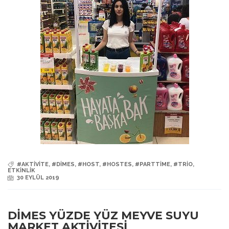
#AKTIVITE
,
#DIMES
,
#HOST
,
#HOSTES
,
#PARTTIME
,
#TRIO
,
ETKINLIK
30 EYLÜL 2019
DİMES YÜZDE YÜZ MEYVE SUYU
MARKET AKTİVİTESİ