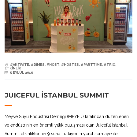
#AKTIVITE
,
#DIMES
,
#HOST
,
#HOSTES
,
#PARTTIME
,
#TRIO
,
ETKINLIK
5 EYLÜL 2019
JUICEFUL İSTANBUL SUMMIT
Meyve Suyu Endüstrisi Derneği (MEYED) tarafından düzenlenen
ve endüstrinin en önemli yıllık buluşması olan Juiceful Istanbul
Summit etkinliklerinin 9.’suna Türkiye’nin yerel sermaye ile